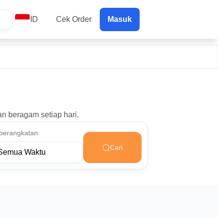
ID
Cek Order
Masuk
an beragam setiap hari.
berangkatan
Cari