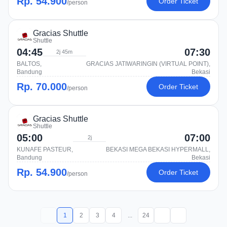
Rp. 54.900
Order Ticket
/person
Gracias Shuttle
Shuttle
04:45
07:30
2j 45m
BALTOS,
GRACIAS JATIWARINGIN (VIRTUAL POINT),
Bandung
Bekasi
Rp. 70.000
Order Ticket
/person
Gracias Shuttle
Shuttle
05:00
07:00
2j
KUNAFE PASTEUR,
BEKASI MEGA BEKASI HYPERMALL,
Bandung
Bekasi
Rp. 54.900
Order Ticket
/person
1
2
3
4
...
24