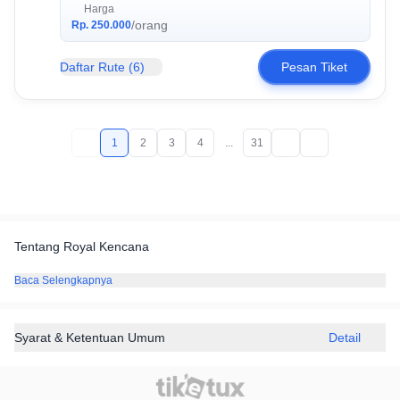
Harga
/orang
Rp. 250.000
Daftar Rute
(6)
Pesan Tiket
1
2
3
4
...
31
Tentang Royal Kencana
Baca Selengkapnya
Syarat & Ketentuan Umum
Detail